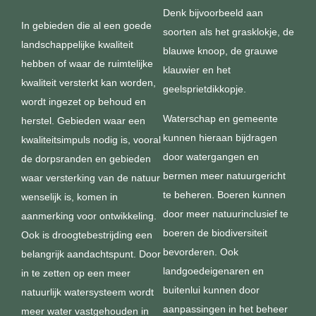
Denk bijvoorbeeld aan
In gebieden die al een goede
soorten als het grasklokje, de
landschappelijke kwaliteit
blauwe knoop, de grauwe
hebben of waar de ruimtelijke
klauwier en het
kwaliteit versterkt kan worden,
geelsprietdikkopje.
wordt ingezet op behoud en
Waterschap en gemeente
herstel. Gebieden waar een
kunnen hieraan bijdragen
kwaliteitsimpuls nodig is, vooral
door watergangen en
de dorpsranden en gebieden
bermen meer natuurgericht
waar versterking van de natuur
te beheren. Boeren kunnen
wenselijk is, komen in
door meer natuurinclusief te
aanmerking voor ontwikkeling.
boeren de biodiversiteit
Ook is droogtebestrijding een
bevorderen. Ook
belangrijk aandachtspunt. Door
landgoedeigenaren en
in te zetten op een meer
buitenlui kunnen door
natuurlijk watersysteem wordt
aanpassingen in het beheer
meer water vastgehouden in