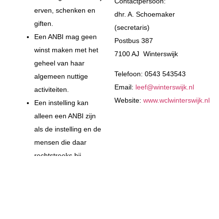
Contactpersoon:
erven, schenken en
dhr. A. Schoemaker
giften.
(secretaris)
Een ANBI mag geen
Postbus 387
winst maken met het
7100 AJ Winterswijk
geheel van haar
Telefoon: 0543 543543
algemeen nuttige
Email:
leef@winterswijk.nl
activiteiten.
Website:
www.wclwinterswijk.nl
Een instelling kan
alleen een ANBI zijn
als de instelling en de
mensen die daar
rechtstreeks bij
betrokken zijn,
voldoen aan de
integriteitseisen:
o De instelling en