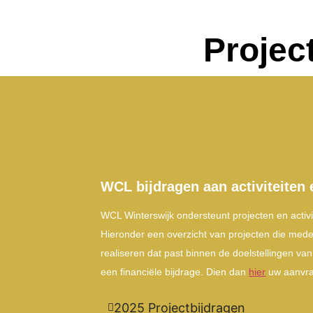
Projec
WCL bijdragen aan activiteiten 
WCL Winterswijk ondersteunt projecten en activi
Hieronder een overzicht van projecten die mede 
realiseren dat past binnen de doelstellingen va
een financiële bijdrage. Dien dan
hier
uw aanvra
2025 Projectbijdragen