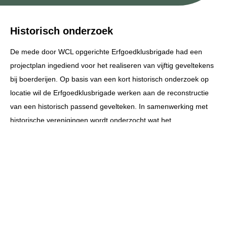
Historisch onderzoek
De mede door WCL opgerichte Erfgoedklusbrigade had een
projectplan ingediend voor het realiseren van vijftig geveltekens
bij boerderijen. Op basis van een kort historisch onderzoek op
locatie wil de Erfgoedklusbrigade werken aan de reconstructie
van een historisch passend gevelteken. In samenwerking met
historische verenigingen wordt onderzocht wat het
oorspronkelijke gevelteken bij een boerderij is geweest. Daarbij
wordt gebruik gemaakt van oude foto’s, bouwtekeningen, ander
archiefmateriaal en informatie van buurtbewoners of eerdere
eigenaren. Ook wil men de kennis over geveltekens vergroten
en inwoners betrekken bij het behoud van erfgoed en
versterking van landschapskwaliteit.