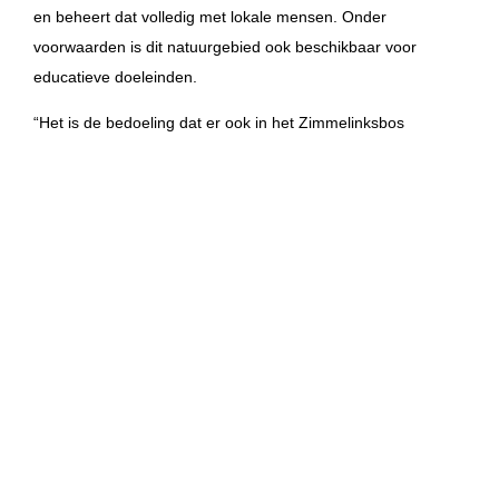
en beheert dat volledig met lokale mensen. Onder
voorwaarden is dit natuurgebied ook beschikbaar voor
educatieve doeleinden.
“Het is de bedoeling dat er ook in het Zimmelinksbos
excursies worden georganiseerd, zodat jongeren kennis
kunnen maken met verschillende natuurdoelen en
biodiversiteit. We zijn bezig met de ontwikkeling van een
nieuw project, ‘Met de klas de natuur in’ en we hebben ook
lezingen en advisering over biodiversiteit in de planning”, zo
vertelt Wikkerink. De stichting heeft de aankoop ook kunnen
realiseren door giften van sponsoren en royale bijdragen van
leden en donateurs.
Onderhoud en beheer
Het Zimmelinksbos is drie hectare groot en bestaat uit oud