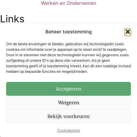
Werken en Ondernemen
Links
Bestuur
Beheer toestemming
Visie 2015-2025
ANBI verklaring
Om de beste ervaringen te bieden, gebruiken wij technologieën zoals
Rapportages
cookies om informatie over je apparaat op te slaan en/of te raadplegen.
Door in te stemmen met deze technologieën kunnen wij gegevens zoals
Projectbijdragen door WCL
surfgedrag of unieke ID's op deze site verwerken. Als je geen
Bijdrage aanvragen
toestemming geeft of je toestemming intrekt, kan dit een nadelige invloed
hebben op bepaalde functies en mogelijkheden.
© 2023 - 2026 Stichting
Waardevol Cultuurlandschap
Accepteren
Winterswijk. Realisatie &
Weigeren
Hosting:
BijDageraad
|
cookiebeleid
Bekijk voorkeuren
Cookiebeleid